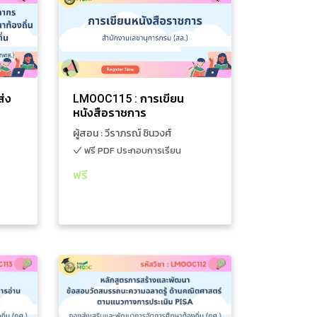
ฎหมาย
ความรู้ทั่วไปที่เกี่ยวข้อง
ะส่ง
LMOOC115 : การเขียน
ากรใน
หนังสือราชการ
งการ
1 ชั่วโมง 18 นาที
ผู้สอน : วีราภรณ์ ชิน
ฬห์ ชาญ
งค์กร
วงศ์
อักษร
งถิ่น
ฟรี PDF ประกอบการเรียน
่ง
LMOOC115 : การเขียน
รียน
หนังสือราชการ
การ
ผู้สอน : วีราภรณ์ ชินวงศ์
ร
ฟรี PDF ประกอบการเรียน
ฟรี
เพิ่มใส่รถเข็น
ดูรายละเอียดเพิ่มเติม
ารอบรม
หลักสูตรการอบรม
ตรการ
LMOOC112 : หลักสูตรการ
อบวัด
สร้างและพัฒนาข้อสอบวัด