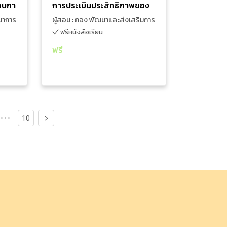
ถิ่น
ะสบกา
การประเมินประสิทธิภาพของ
งสถาน
องค์กรปกครองส่วนท้องถิ่น
ฒนาการ
ผู้สอน : กอง พัฒนาและส่งเสริมการ
วัย
ประจำปี 2567 (LPA)
บริหารงานท้องถิ่น
ฟรีหนังสือเรียน
น
ฟรี
เพิ่มใส่รถเข็น
ดูรายละเอียดเพิ่มเติม
•••
10