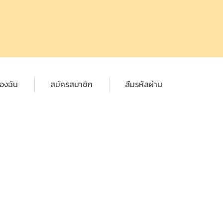
องฉัน
สมัครสมาชิก
ลืมรหัสผ่าน