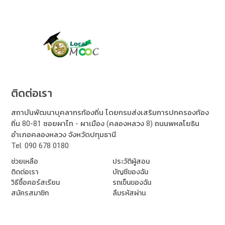
นักวิชาการคอมพิวเตอร์ ชำนาญการ
การศึกษา
บธ.บ. คอมพิวเตอร์ธุรกิจ มหาวิทยาลัยศรีปทุม / ร.บ. บริหารรัฐกิจ
มหาวิทยาลัยรามคำแหง
การทำงาน
ติดต่อเรา
กลุ่มงานระบบงานคอมพิวเตอร์ ศูนย์เทคโนโลยีสารสนเทศท้องถิ่น
สถาบันพัฒนาบุคลากรท้องถิ่น โดยกรมส่งเสริมการปกครองท้อง
ถิ่น 80-81 ซอยผาไท - ผาเมือง (คลองหลวง 8) ถนนพหลโยธิน
อำเภอคลองหลวง จังหวัดปทุมธานี
Tel.
090 678 0180
ช่วยเหลือ
ประวัติผู้สอน
ติดต่อเรา
บัญชีของฉัน
วิธีซื้อคอร์สเรียน
รถเข็นของฉัน
สมัครสมาชิก
ลืมรหัสผ่าน